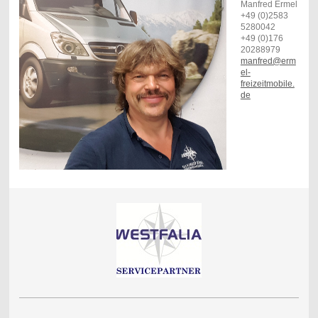
Manfred Ermel
+49 (0)2583
5280042
+49 (0)176
20288979
manfred@erm
el-
freizeitmobile.
de